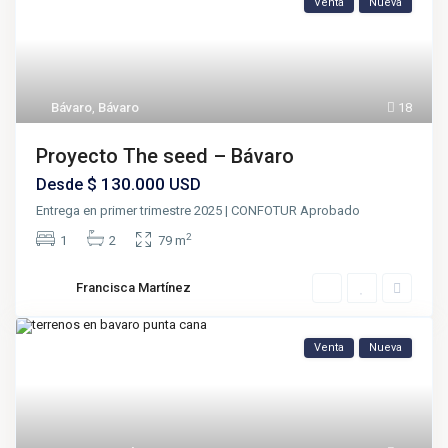
Venta
Nueva
Bávaro
,
Bávaro
18
Proyecto The seed – Bávaro
$ 130.000
Desde
USD
Entrega en primer trimestre 2025 | CONFOTUR Aprobado
2
1
2
79 m
Francisca Martínez
Venta
Nueva