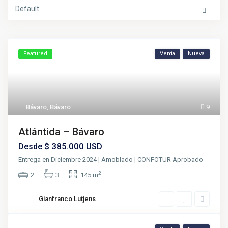
Default
Featured
Venta
Nueva
Bávaro
,
Bávaro
9
Atlántida – Bávaro
$ 385.000
Desde
USD
Entrega en Diciembre 2024 | Amoblado | CONFOTUR Aprobado
2
2
3
145 m
Gianfranco Lutjens