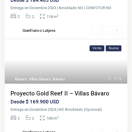
$ 184.465
Desde
USD
Entrega en Diciembre 2023 | Amoblado NO | CONFOTUR NO
2
2
2
118 m
Gianfranco Lutjens
Venta
Nueva
Bávaro
,
Villas Bávaro
,
Bávaro
11
Proyecto Gold Reef II – Villas Bávaro
$ 169.900
Desde
USD
Entrega en Diciembre 2024 | NO Amoblado (Opcional)
2
2
2
109 m