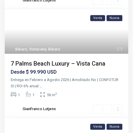
Gianfranco Lutjens
Venta
Nueva
Bávaro
,
Vistacana
,
Bávaro
7
7 Palms Beach Luxury – Vista Cana
$ 99.990
Desde
USD
Entrega en Febrero a Agosto 2026 | Amoblado No | CONFOTUR
SI | ROI 6% anual
...
2
1
1
56 m
Gianfranco Lutjens
Venta
Nueva