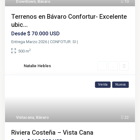
Downtown
,
Bávaro
10
Terrenos en Bávaro Confortur- Excelente
ubic...
$ 70.000
Desde
USD
Entrega Marzo 2026 | CONFOTUR: SI |
2
500 m
Natalie Hebles
Venta
Nueva
Vistacana
,
Bávaro
22
Riviera Costeña – Vista Cana