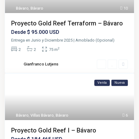
Bávaro
,
Bávaro
10
Proyecto Gold Reef Terraform – Bávaro
$ 95.000
Desde
USD
Entrega en Junio y Diciembre 2025 | Amoblado (Opcional)
2
2
2
75 m
Gianfranco Lutjens
Venta
Nueva
Bávaro
,
Villas Bávaro
,
Bávaro
6
Proyecto Gold Reef I – Bávaro