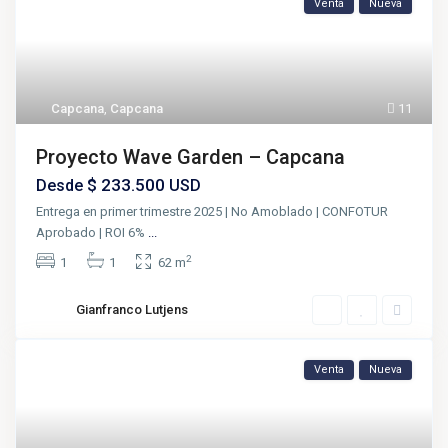
Venta
Nueva
Capcana
,
Capcana
11
Proyecto Wave Garden – Capcana
$ 233.500
Desde
USD
Entrega en primer trimestre 2025 | No Amoblado | CONFOTUR
Aprobado | ROI 6%
...
2
1
1
62 m
Gianfranco Lutjens
Venta
Nueva