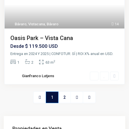
Bávaro
,
Vistacana
,
Bávaro
14
Oasis Park – Vista Cana
$ 119.500
Desde
USD
Entrega en 2024 Y 2025 | CONFOTUR: SÍ | ROI X% anual en USD.
2
1
2
63 m
Gianfranco Lutjens
1
2
Propiedades en Venta