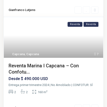
Gianfranco Lutjens
Reventa
Reventa
Capcana
,
Capcana
7
Reventa Marina I Capcana – Con
Confotu...
$ 490.000
Desde
USD
Entrega primer trimestre 2024 | No Amoblado | CONFOTUR: SÍ
2
2
2
160 m