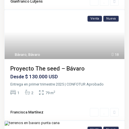
Gianfranco Lutjens
Venta
Nueva
Bávaro
,
Bávaro
18
Proyecto The seed – Bávaro
$ 130.000
Desde
USD
Entrega en primer trimestre 2025 | CONFOTUR Aprobado
2
1
2
79 m
Francisca Martínez