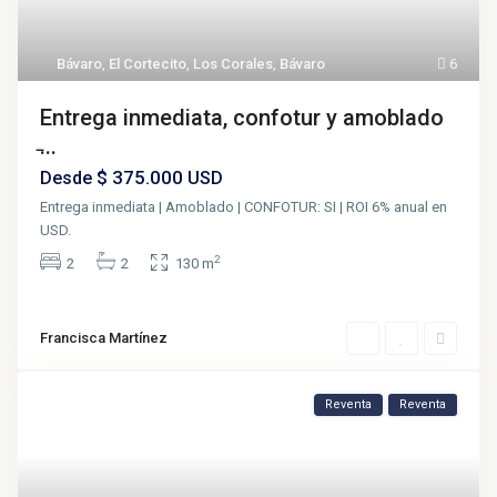
Bávaro
,
El Cortecito
,
Los Corales
,
Bávaro
6
Entrega inmediata, confotur y amoblado
̵...
$ 375.000
Desde
USD
Entrega inmediata | Amoblado | CONFOTUR: SI | ROI 6% anual en
USD.
2
2
2
130 m
Francisca Martínez
Reventa
Reventa