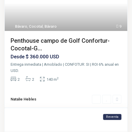
Bávaro
,
Cocotal
,
Bávaro
9
Penthouse campo de Golf Confortur-
Cocotal-G...
$ 360.000
Desde
USD
Entrega inmediata | Amoblado | CONFOTUR: SI | ROI 6% anual en
USD.
2
2
2
140 m
Natalie Hebles
Reventa