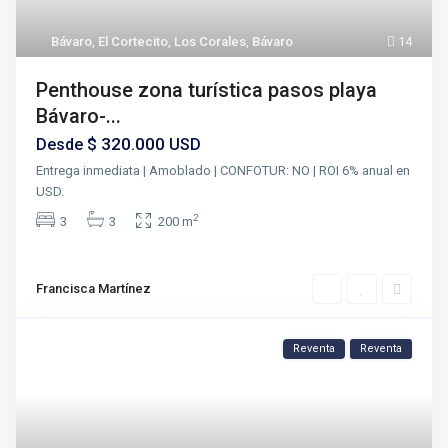
Bávaro
,
El Cortecito
,
Los Corales
,
Bávaro
14
Penthouse zona turística pasos playa
Bávaro-...
$ 320.000
Desde
USD
Entrega inmediata | Amoblado | CONFOTUR: NO | ROI 6% anual en
USD.
2
3
3
200 m
Francisca Martínez
Reventa
Reventa