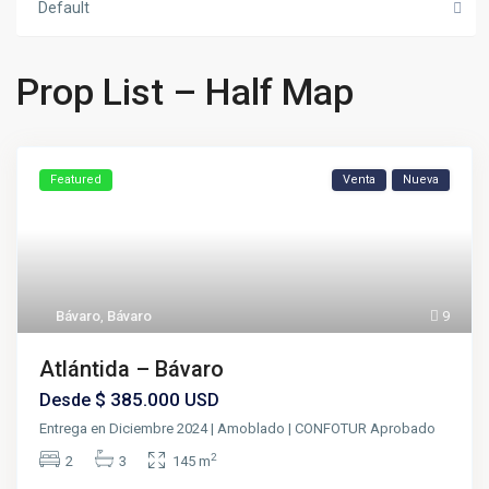
Default
Prop List – Half Map
Featured
Venta
Nueva
Bávaro
,
Bávaro
9
Atlántida – Bávaro
$ 385.000
Desde
USD
Entrega en Diciembre 2024 | Amoblado | CONFOTUR Aprobado
2
2
3
145 m